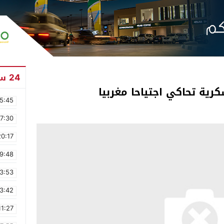
24 ساعة
رية تحاكي اجتياحا مغربيا
5:45
17:30
20:17
9:48
3:53
3:42
11:27