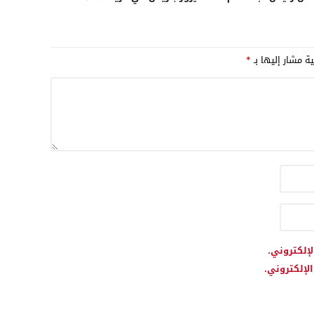
 السينمائية
ولجنة “حكماء” تعكف على صياغة
معاهدة ثنائية جديدة بين
المغرب وفرنسا
ية مشار إليها بـ
*
لإلكتروني.
لإلكتروني.