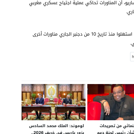
اريو، أن المناورات تحاكي عملية اجتياح عسكري مغربي
ري.
وأضاف المسؤول العسكري أن عناصر الجبهة استهلوا منذ تاريخ 10 من دجنبر الجاري مناورات أخرى
.
مائي من تصريحات
لوموند: الملك محمد السادس
شأن رئيس لجنة دعم
يزور باريس في خريف 2026..