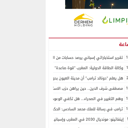
1
تقرير استخباراتي إسباني يرصد حسابات من الجزائر وأرقاما بـ”213+” ضمن حملة رقمية منظمة حرّضت على اقتحام سبتة
وكالة الطاقة الدولية: المغرب “قوة صاعدة” في سوق المعادن الاستراتيجية ال
هل يعلم “دونالد ترامب” أن مدينة العيون بدون ماء؟
1
مصطفى شرف الدين.. حين يراهن حزب الاستقلال على الكفاءة ويمنح الشباب ف
1
وهم التغيير في الصحراء… هل تكفي الوعود الفارغة لصناعة الواقع؟
1
ترامب في رسالة للملك محمد السادس: الحكم الذاتي هو الأساس الوحيد لحل ق
إينفاتينو: مونديال 2030 في المغرب وإسبانيا والبرتغال سيكون “الأجمل في التاريخ”