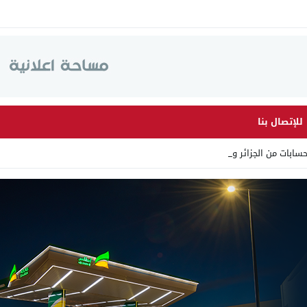
للإتصال بنا
سابات من الجزائر وأرقاما ب_