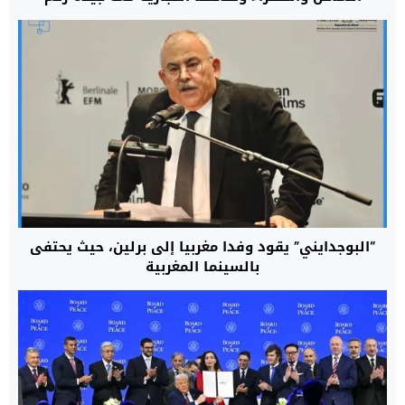
العقوبات الغربية
“البوجدايني” يقود وفدا مغربيا إلى برلين، حيث يحتفى
بالسينما المغربية