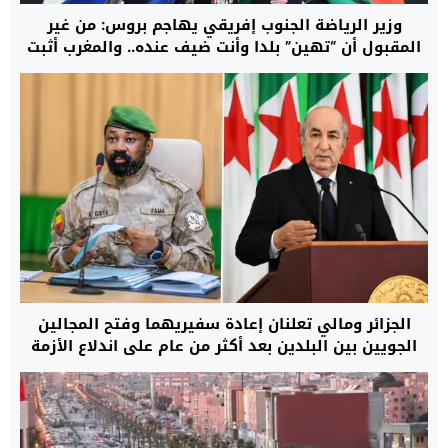
وزير الرياضة الجنوب إفريقي يهاجم بروس: من غير
المقبول أن “تهين” بلدا وأنت ضيف عنده.. والمغرب أثبت
للعالم قدرة إفريقيا على احتضان تظاهرات كبرى
الجزائر ومالي تعلنان إعادة سفيريهما وفتح المجالين
الجويين بين البلدين بعد أكثر من عام على اندلاع الأزمة
الدبلوماسية بينهما