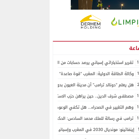
1
تقرير استخباراتي إسباني يرصد حسابات من الجزائر وأرقاما بـ”213+” ضمن حملة رقمية منظمة حرّضت على اقتحام سبتة
وكالة الطاقة الدولية: المغرب “قوة صاعدة” في سوق المعادن الاستراتيجية ال
هل يعلم “دونالد ترامب” أن مدينة العيون بدون ماء؟
1
مصطفى شرف الدين.. حين يراهن حزب الاستقلال على الكفاءة ويمنح الشباب ف
1
وهم التغيير في الصحراء… هل تكفي الوعود الفارغة لصناعة الواقع؟
1
ترامب في رسالة للملك محمد السادس: الحكم الذاتي هو الأساس الوحيد لحل ق
إينفاتينو: مونديال 2030 في المغرب وإسبانيا والبرتغال سيكون “الأجمل في التاريخ”