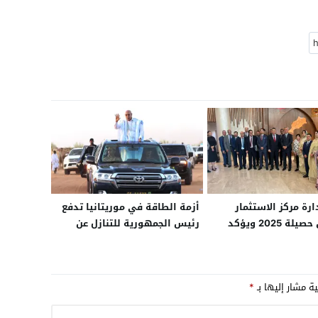
رة مركز الاستثمار
أزمة الطاقة في موريتانيا تدفع
يستعرض حصيلة 2025 ويؤكد
رئيس الجمهورية للتنازل عن
لدينامية الاقتصادية
راتبه.. والحكومة تلجأ للحظر
الجزئي لتنقل السيارات داخل
المدن
ية مشار إليها بـ
*