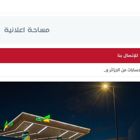
للإتصال بنا
سابات من الجزائر وأرقاما ب_