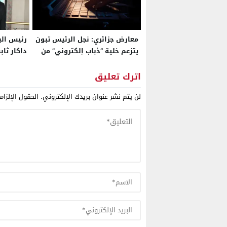
معارض جزائري: نجل الرئيس تبون
رئيس الب
يتزعم خلية “ذباب إلكتروني” من
داكار ثا
7344 حسابا للتلاعب بالنقاش
الترابية 
العام وتزييف الوعي الشعبي
اترك تعليق
للجزائريين
لن يتم نشر عنوان بريدك الإلكتروني.
الحقول الإلزام