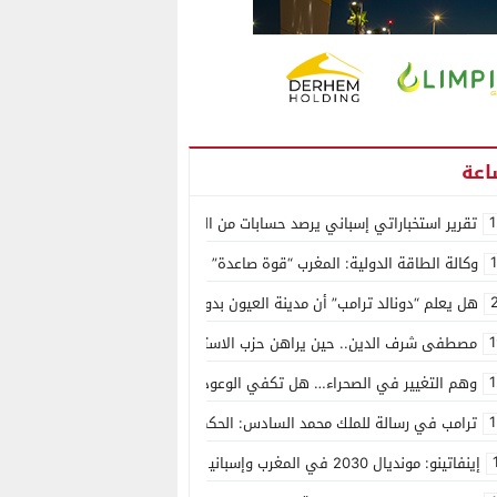
1
تقرير استخباراتي إسباني يرصد حسابات من الجزائر وأرقاما بـ”213+” ضمن حملة رقمية منظمة حرّضت على اقتحام سبتة
وكالة الطاقة الدولية: المغرب “قوة صاعدة” في سوق المعادن الاستراتيجية ال
هل يعلم “دونالد ترامب” أن مدينة العيون بدون ماء؟
1
مصطفى شرف الدين.. حين يراهن حزب الاستقلال على الكفاءة ويمنح الشباب ف
1
وهم التغيير في الصحراء… هل تكفي الوعود الفارغة لصناعة الواقع؟
1
ترامب في رسالة للملك محمد السادس: الحكم الذاتي هو الأساس الوحيد لحل ق
إينفاتينو: مونديال 2030 في المغرب وإسبانيا والبرتغال سيكون “الأجمل في التاريخ”