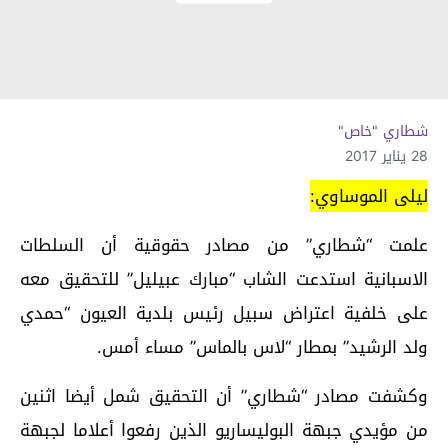
شطاري "خاص"
28 يناير 2017
ليلى الموساوي:
علمت “شطاري” من مصادر حقوقية أن السلطات
الاسبانية استدعت الشاب “مبارك عبيليل” للتحقيق معه
على خلفية اعتراض سبيل رئيس بلدية العيون “حمدي
ولد الرشيد” بمطار “لاس بالماس” مساء أمس.
وكشفت مصادر “شطاري” أن التحقيق شمل أيضا اثنين
من مؤيدي جبهة البوليساريو الذين رفعوا أعلاما لجبهة