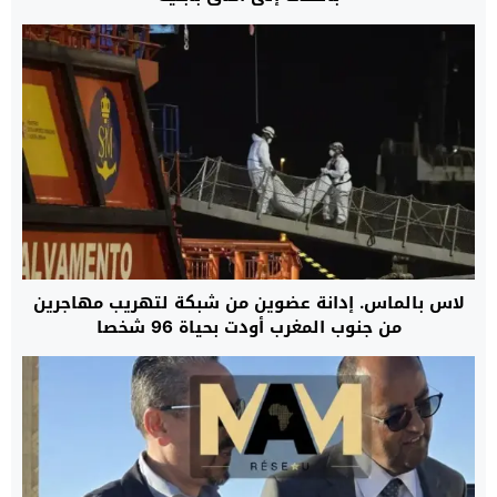
لاس بالماس. إدانة عضوين من شبكة لتهريب مهاجرين
من جنوب المغرب أودت بحياة 96 شخصا