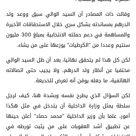
وقالت ذات المصادر أن السيد الوالي سبق ووعد ولد
الدرهم بمساندته بشكل سري خلال الاستحقاقات الأخيرة
والمساهمة في دعم حملته الانتخابية بمبلغ 300 مليون
سنتيم وعددا من “الكرطيات” يوزعها على من يشاء.
لكن كل هذا لم يتحقق نهائيا، بعد أن ظل السيد الوالي
مختفيا عن أنظار ولد الدرهم، ولا يجيب حتى اتصالاته
الهاتفية، ما جعله يوقن أنه تعرض للخديعة.
لكن السؤال الذي يطرح نفسه وبشدة هنا، كيف لرجل
سلطة يمثل وزارة الداخلية أن يتدخل في مثل هكذا
أمور، علما بأن وزير الداخلية “محمد حصاد” أعلن حينها
عن تطبيق أشد العقوبات على من يثبت تورطه في