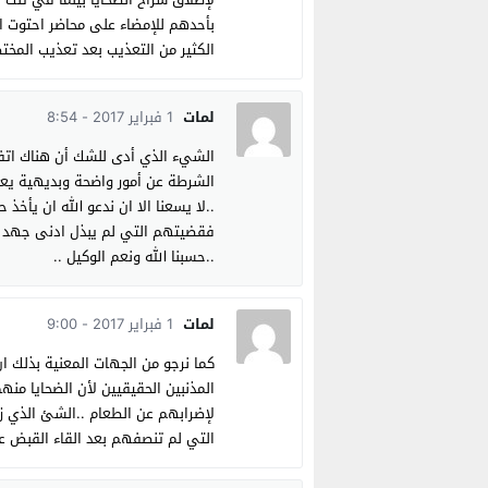
بأحدهم للإمضاء علی محاضر احتوت ال
الكثير من التعذيب بعد تعذيب المخ
لمات
1 فبراير 2017 - 8:54
الشيء الذي أدی للشك أن هناك اتف
الشرطة عن أمور واضحة وبديهية يع
..لا يسعنا الا ان ندعو الله ان ي
فقضيتهم التي لم يبذل ادنی جهد ف
..حسبنا الله ونعم الوكيل ..
لمات
1 فبراير 2017 - 9:00
كما نرجو من الجهات المعنية بذلك ا
المذنبين الحقيقيين لأن الضحايا من
لإضرابهم عن الطعام ..الشئ الذي ز
التي لم تنصفهم بعد القاء القبض ع