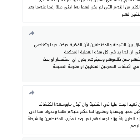
كثير من التهم التي لم يكن لهما بها ادنی صلة رغما عنهما بعد
تطفين لهم
اق بين الشرطة والمختطفين لأن القضية حبكت جيدا وتغاضي
ني ان لها يد في كل هذه العملية المحكمة
أخذ حقهم ممن ظلموهم وسجنوهم بدون اي استفسار او بحث
ي اكتشاف المجرمين الفعليين او معرفة الحقيقة
ن تعيد البحث مليا في القضية وان تبذل مابوسعها لكتشاف
هكين صحيا وجسديا ومعنويا لما حكم عليهم ظلما وعدوانا مما ادی
اد الطين بلة وزاد اجسادهم تعبا بعد تعذيب المختطفين والشرطة
ليهم