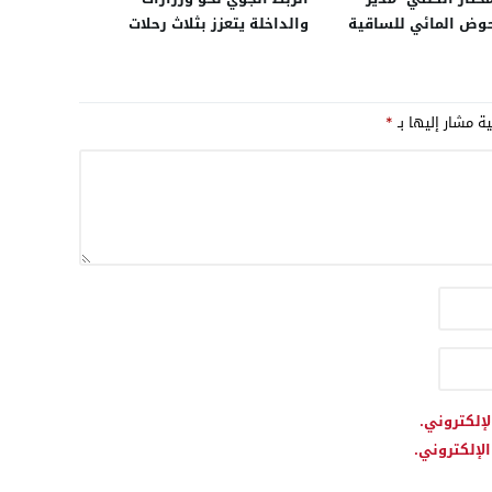
حوض المائي للساقية
والداخلة يتعزز بثلاث رحلات
ووادي الذهب، يبصم
أسبوعية من باريس
كة متميزة بالمملكة
السعودية
ية مشار إليها بـ
*
لإلكتروني.
لإلكتروني.