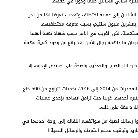
بره أهالي الشابين ظلما وجورا في حقهما.
لشابين إلى عملية اختطاف وتعذيب تعرضا لها من لدن
 بعشرين مليون سنتيم، بسبب معرفة مختطفيهما
ستعملة، لكن الغريب في الأمر حسب شهاداتهما أنهما
رعان ما داهمه رجال الأمن بعد بلاغ عن وجود كمية مهمة
ضر- آثار الضرب والتعذيب واضحة على جسدي الإخوة، إلا
ويتابع الشابين بالقيام بست عمليات تهريب للمخدرات من 2014 إلى 2016، بكميات تتراوح من 500 كلغ
تبره أحدهما غريبا حيث تزامن اتهامه بإحدى عمليات
لة دامغة على ذلك..
عثوا رسائلا نصية من هواتفهم النقالة إلى زوجة أحدهما في
يخ وتوقيت محضر الشرطة والرسائل النصية!!