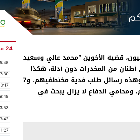
24 ساعة
عيون، قضية الأخوين “محمد عالي وسعيد
5:45
 أطنان من المخدرات دون أدلة، هكذا
17:30
تعرضوا للإختطاف والتعذيب، وهذه رسائل طلب فدية مختطفيهم، و7
20:17
ومحامي الدفاع لا يزال يبحث في
9:48
3:53
3:42
11:27