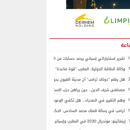
1
تقرير استخباراتي إسباني يرصد حسابات من الجزائر وأرقاما بـ”213+” ضمن حملة رقمية منظمة حرّضت على اقتحام سبتة
وكالة الطاقة الدولية: المغرب “قوة صاعدة” في سوق المعادن الاستراتيجية ال
هل يعلم “دونالد ترامب” أن مدينة العيون بدون ماء؟
1
مصطفى شرف الدين.. حين يراهن حزب الاستقلال على الكفاءة ويمنح الشباب ف
1
وهم التغيير في الصحراء… هل تكفي الوعود الفارغة لصناعة الواقع؟
1
ترامب في رسالة للملك محمد السادس: الحكم الذاتي هو الأساس الوحيد لحل ق
إينفاتينو: مونديال 2030 في المغرب وإسبانيا والبرتغال سيكون “الأجمل في التاريخ”