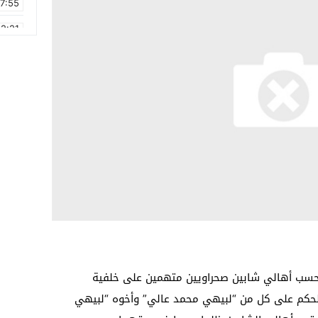
17:55
2:21
2:09
16:15
0:49
1:09
17:20
6:58
 حسب أهالي شابين صحراويين متهمين على خلفية
 الحكم على كل من “لبيهي محمد عالي” وأخوه “لبيهي