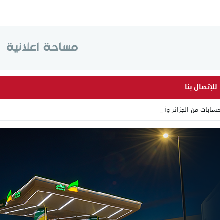
للإتصال بنا
ت من الجزائر وأرقاما بـ”213+_