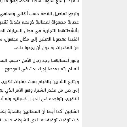
سعيد” بسبع سنوات سجنا نافذة، وهو ما يعت
وترجع تفاصيل القصة حسب أهالي ومحامي ا
عصابة مجهولة لمطالبة ذويهم بفدية تقدر
بأنشطتهما التجارية في مجال السيارات الم
اقتيدا معصوبا العينين إلى مكان مجهول، س
من المخدرات به دون أن يجدوا ذلك..
وفور اعتقالهما وجد رجال الأمن -حسب المح
أنه لم يتم بعدها إجراء بحث في الموضوع.
إلى طن من مخدر الشيرا، وهو الأمر الذي يع
التهريب بتواجده في الديار الاسبانية وله أد
الشابين أكدا أيضا أن المطالبين بالفدية ب
ذات توقيت توقيفهما لدى الشرطة، حسب تار