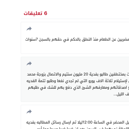
6 تعليقات
للإشارة فقط أن الأخوه المسجونين مضربين عن الطعام منذ النطق بالحكم في حقهم بالسجن 7سنوات
زد علی ذلك أن القضية الغامضة بدأت بمختطفين طالبو بفدية 20 مليون سنتيم والاتصال بزوجة محمد
 لإستيلام ثلاثة الاف يورو التي لم تجدي نفعا وطلبو تتمة الفديه
مع اصدقائهم ومعارفهم الشئ الذي دفع بهم للشك في طلبهم
ف الليل…
بعد القاء القبض علی الضحايا وتسجيل المحضر في الساعة 12:00ليلا تم ارسال رسائل المطالبه بفديه
اللحظة زج بهما في السجن بعد ان ضربا ضربا مبرحا مما أدی