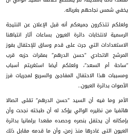
يخفي شمس نجاحهم بغرباله.
ولعلكم تتذكرون جميعكم أنه قبل الإعلان عن النتيجة
الرسمية لانتخابات دائرة العيون بساعات أثار انتباهنا
الاستعدادات التي جرت على قدم وساق للإحتفال بفوز
المرشح الاتحادي “حسن الدرهم” بمقرات حزبه قرب
“ساحة أم السعد”، ولعلكم أيضا استغربتم أسباب
ومسببات هذا الاحتفال المفاجئ والسريع لمجريات فرز
الأصوات بدائرة العيون..
الأمر وما فيه أن السيد “حسن الدرهم” تقلى اتصالا
هاتفيا من نظيره الوالي يؤكد له أن طبخته نجحت وأن
بإمكانه أن يحتفل بنصره وحصده مقعدا برلمانيا بدائرة
العيون التي غادرها منذ زمن، وأن ما قدمه مقابل ذلك