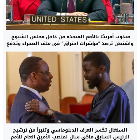
مندوب أمريكا بالأمم المتحدة من داخل مجلس الشيوخ:
واشنطن ترصد “مؤشرات اختراق” في ملف الصحراء وتدفع
بالمسار الأممي نحو تسوية واقعية تنهي نزاع الخمسة
عقود
السنغال تكسر العرف الدبلوماسي وتتبرأ من ترشيح
الرئيس السابق ماكي سال لمنصب الأمين العام للأمم