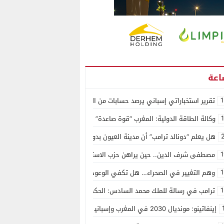
1
تقرير استخباراتي إسباني يرصد حسابات من الجزائر وأرقاما بـ”213+” ضمن حملة رقمية منظمة حرّضت على اقتحام سبتة
وكالة الطاقة الدولية: المغرب “قوة صاعدة” في سوق المعادن الاستراتيجية ال
هل يعلم “دونالد ترامب” أن مدينة العيون بدون ماء؟
1
مصطفى شرف الدين.. حين يراهن حزب الاستقلال على الكفاءة ويمنح الشباب ف
1
وهم التغيير في الصحراء… هل تكفي الوعود الفارغة لصناعة الواقع؟
1
ترامب في رسالة للملك محمد السادس: الحكم الذاتي هو الأساس الوحيد لحل ق
إينفاتينو: مونديال 2030 في المغرب وإسبانيا والبرتغال سيكون “الأجمل في التاريخ”