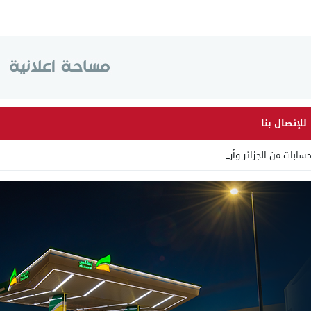
للإتصال بنا
ات من الجزائر وأرقاما بـ”2 _