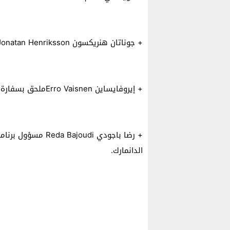
+ جوناتان هنريكسون Jonatan Henriksson سكرتير أول بسفارة السويد.
+ إيروفايساين Erro Vaisnenملحق بسفارة فنلندا.
+ رضا باجودي joudi
الدانمارك.