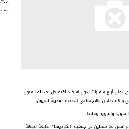
17:55
2:21
2:09
16:15
0:49
1:09
17:20
6:58
 يمثل أربع سفارات لدول اسكندنافية حل بمدينة العيون
والاقتصادي والاجتماعي للصحراء بمدينة العيون.
سويد والنرويج وفلندا.
م أمس مع ممثلين عن جمعية “الكوديسا” التابعة لجبهة