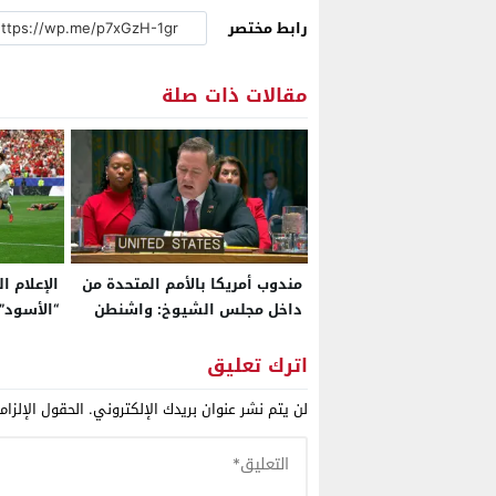
رابط مختصر
مقالات ذات صلة
مندوب أمريكا بالأمم المتحدة من
الإعلام ا
داخل مجلس الشيوخ: واشنطن
“الأسود”
ترصد “مؤشرات اختراق” في ملف
العالم: ا
الصحراء وتدفع بالمسار الأممي
بل رقما 
اترك تعليق
نحو تسوية واقعية تنهي نزاع
العالمية
لن يتم نشر عنوان بريدك الإلكتروني.
الحقول الإلزام
الخمسة عقود