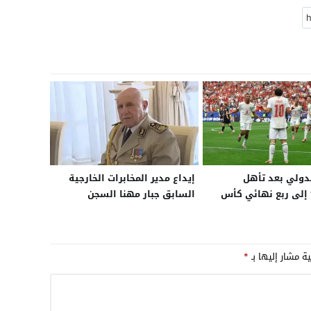
لدولي بعد تأهل
إيداع مدير المخابرات الخارجية
 إلى ربع نهائي كأس
السابق جبار مهنا السجن
لمغرب لم يعد “مفاجأة”
العسكري بالبليدة وسط تقارير
صعبا في كرة القدم
عن صراع نفوذ داخل النظام
الجزائري
ية مشار إليها بـ
*