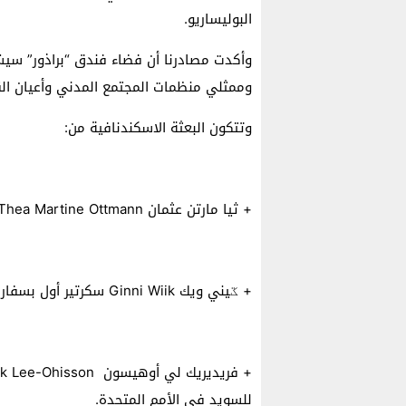
البوليساريو.
وأكدت مصادرنا أن فضاء فندق “براذور” سيشه
وممثلي منظمات المجتمع المدني وأعيان الق
وتتكون البعثة الاسكندنافية من:
+ ثيا مارتن عثمان Thea Martine Ottmann مستشار أول بوزارة الخارجية النرويجية.
+ ػيني ويك Ginni Wiik سكرتير أول بسفارة النرويج.
للسويد في الأمم المتحدة.