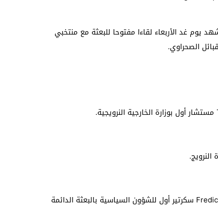
د يوم غد الأربعاء لقاءا مفتوحا للبعثة مع منتخبي
بائل الصحراوي.
+ فريديريك لي أوهيسون Fredick Lee-Ohisson سكرتير أول للشؤون السياسية بالبعثة الدائمة