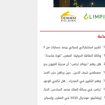
1
تقرير استخباراتي إسباني يرصد حسابات من الجزائر وأرقاما بـ”213+” ضمن حملة رقمية منظمة حرّضت على اقتحام سبتة
وكالة الطاقة الدولية: المغرب “قوة صاعدة” في سوق المعادن الاستراتيجية ال
هل يعلم “دونالد ترامب” أن مدينة العيون بدون ماء؟
1
مصطفى شرف الدين.. حين يراهن حزب الاستقلال على الكفاءة ويمنح الشباب ف
1
وهم التغيير في الصحراء… هل تكفي الوعود الفارغة لصناعة الواقع؟
1
ترامب في رسالة للملك محمد السادس: الحكم الذاتي هو الأساس الوحيد لحل ق
إينفاتينو: مونديال 2030 في المغرب وإسبانيا والبرتغال سيكون “الأجمل في التاريخ”