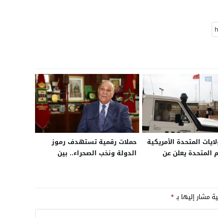
ايات المتحدة الأمريكية
حملات رقمية تستهدف رموز
م المتحدة يعلن عن
الدولة ونخب الصحراء.. بين
املة لبعثة
التشهير ومحاولات خلط أوراق
سو” في الصحراء
المرحلة المقبلة
ية مشار إليها بـ
*