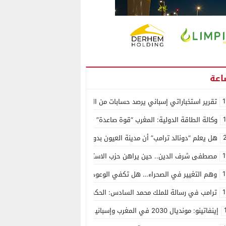
1
تقرير استخباراتي إسباني يرصد حسابات من الجزائر وأرقاما بـ”213+” ضمن حملة رقمية منظمة حرّضت على اقتحام سبتة
وكالة الطاقة الدولية: المغرب “قوة صاعدة” في سوق المعادن الاستراتيجية ال
هل يعلم “دونالد ترامب” أن مدينة العيون بدون ماء؟
1
مصطفى شرف الدين.. حين يراهن حزب الاستقلال على الكفاءة ويمنح الشباب ف
1
وهم التغيير في الصحراء… هل تكفي الوعود الفارغة لصناعة الواقع؟
1
ترامب في رسالة للملك محمد السادس: الحكم الذاتي هو الأساس الوحيد لحل ق
إينفاتينو: مونديال 2030 في المغرب وإسبانيا والبرتغال سيكون “الأجمل في التاريخ”