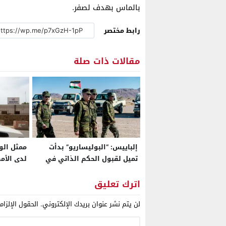
بالماس بهدف لصفر.
رابط مختصر
مقالات ذات صلة
إلباييس: “البوليساريو” بدأت
ممثل الول
تميل لقبول الحكم الذاتي في
لدى الأم
الصحراء تحت السيادة المغربية
مراجعة ش
وصارت تبتعد عن خيار السلاح
“المينور
اترك تعليق
لن يتم نشر عنوان بريدك الإلكتروني.
الحقول الإلزام