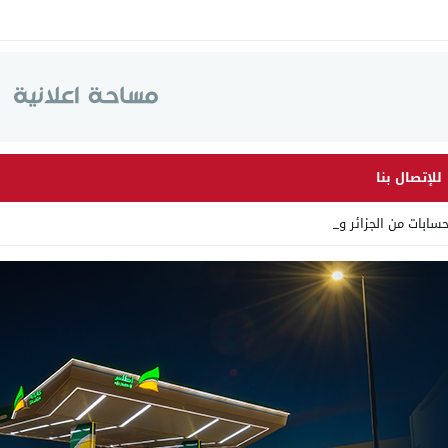
للإتصال بنا
سابات من الجزائر وأرقاما ب_