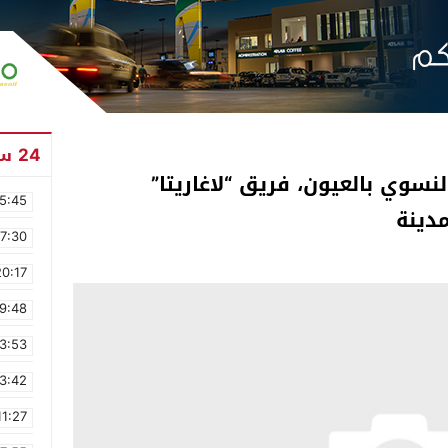
24 ساعة
لنسوي بالعيون، فريق “لاغاريتا”
5:45
دينة
17:30
20:17
9:48
3:53
3:42
11:27