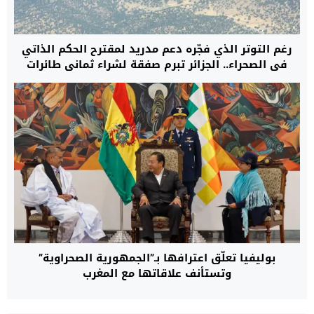
رغم التوتر الذي فجّره دعم مدريد لمقترح الحكم الذاتي
في الصحراء.. الجزائر تبرم صفقة لشراء ثماني طائرات
عسكرية من طراز C295 من إسبانيا
بوليفيا تعلّق اعترافها بـ”الجمهورية الصحراوية”
وتستأنف علاقاتها مع المغرب