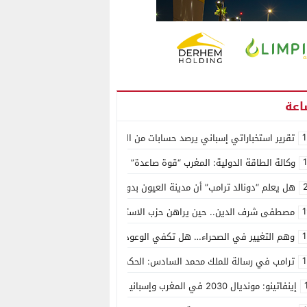
1
تقرير استخباراتي إسباني يرصد حسابات من الجزائر وأرقاما بـ”213+” ضمن حملة رقمية منظمة حرّضت على اقتحام سبتة
وكالة الطاقة الدولية: المغرب “قوة صاعدة” في سوق المعادن الاستراتيجية ال
هل يعلم “دونالد ترامب” أن مدينة العيون بدون ماء؟
1
مصطفى شرف الدين.. حين يراهن حزب الاستقلال على الكفاءة ويمنح الشباب ف
1
وهم التغيير في الصحراء… هل تكفي الوعود الفارغة لصناعة الواقع؟
1
ترامب في رسالة للملك محمد السادس: الحكم الذاتي هو الأساس الوحيد لحل ق
إينفاتينو: مونديال 2030 في المغرب وإسبانيا والبرتغال سيكون “الأجمل في التاريخ”