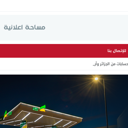
للإتصال بنا
ت من الجزائر وأرقاما بـ”213 _