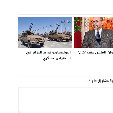
يوان الملكي عقب “كان”
البوليساريو تورط الجزائر في
استعراض عسكري
ية مشار إليها بـ
*