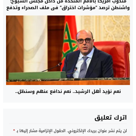
مندوب أمريكا بالأمم المتحدة من داخل مجلس الشيوخ:
واشنطن ترصد “مؤشرات اختراق” في ملف الصحراء وتدفع
بالمسار الأممي نحو تسوية واقعية تنهي نزاع الخمسة
عقود
نعم نؤيد أهل الرشيد.. نعم ندافع عنهم وسنظل..
اترك تعليق
لن يتم نشر عنوان بريدك الإلكتروني.
الحقول الإلزامية مشار إليها بـ
*