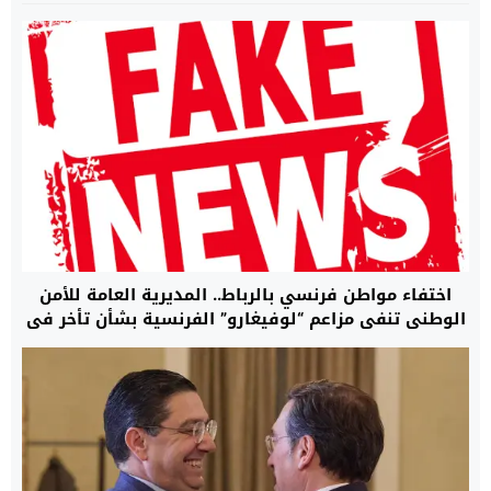
اختفاء مواطن فرنسي بالرباط.. المديرية العامة للأمن
الوطني تنفي مزاعم “لوفيغارو” الفرنسية بشأن تأخر في
البحث وتؤكد أن مصالحها تتابع القضية بما يفرضه
القانون (بلاغ)