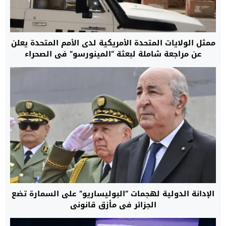
ممثل الولايات المتحدة الأمريكية لدى الأمم المتحدة يعلن
عن مراجعة شاملة لبعثة “المينورسو” في الصحراء
الإدانة الدولية لهجمات “البوليساريو” على السمارة تضع
الجزائر في مأزق قانوني