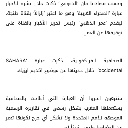
وحسب مصادرنا فان ‘الدغوغي’ ذكرت خلال نشرة للأخبار
عبارة ‘الصحراء الغربية’ وهو ما اعتبر ‘زلزالاً’ بقناة طنجة،
ليقدم ‘عمر الذهبي’ رئيس تحرير الأخبار بالقناة على
توقيفها عن العمل.
الصحافية الفرنكفونية، ذكرت عبارة ‘SAHARA
occidental’ خلال حديثها عن موضوع اكديم ايزيك.
متتبعون اعبروا أن العبارة التي أطاحت بالصحافية
يستعملها المغرب بشكل رسمي في تقاريره الرسمية
الموجهة للأمم المتحدة ولا تشكل أي حرج لكونها تعبر
عن الجغرافيا وليس شيئاً آخر.