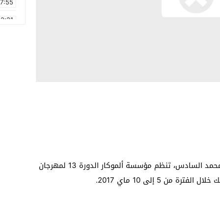
17:55
2:21
2:09
16:15
0:49
1:09
17:20
6:58
تحت الرعاية السامية لصاحب الجلالة الملك محمد السادس، تنظم مؤسسة ألموكار الدورة 13 لمهرجان
 من 5 إلى 10 ماي 2017.