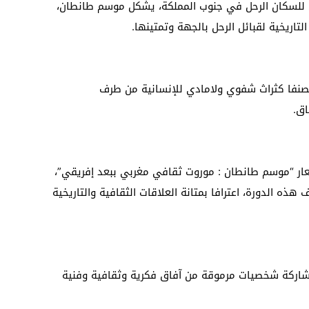
 للسكان الرحل في جنوب المملكة، يشكل موسم طانطان،
لتاريخية لقبائل الرحل بالجهة وتمتينها.
صنفا كثراث شفوي ولامادي للإنسانية من طرف
اق.
ياق وُضِعت الدورة 13 تحت شعار “موسم طانطان : موروت ثقافي مغربي ببعد إفريقي”،
ه الدورة، اعترافا بمتانة العلاقات الثقافية والتاريخية
اركة شخصيات مرموقة من آفاق فكرية وثقافية وفنية