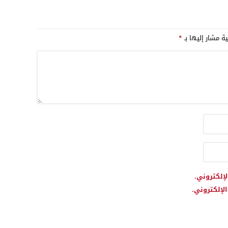
مة تموين
وسنعزز حضورنا بالمملكة
بمشاريع جديدة في مجال
المروحيات
ية مشار إليها بـ
*
لإلكتروني.
لإلكتروني.