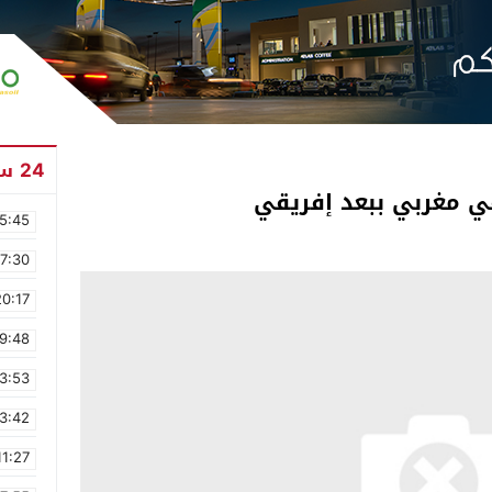
24 ساعة
ي مغربي ببعد إفريقي
5:45
17:30
20:17
9:48
3:53
3:42
11:27