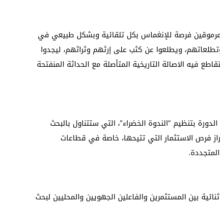
مرموقين فرصة للإنغماس بكل تلقائية وبشكل طبيعي في
لعاتهم، ويطلعوا عن كثب على إرثهم وثراثهم، ليجدوا
ع فيه الاصالة التاريخية المتأصلة مع الحداثة المنفتحة
رة بتنظيم “الندوة الخضراء”، التي ستتناول بالبحث
راز فرص الاستثمار التي تتيحها، خاصة في قطاعات
المتجددة.
ية بين المستثمرين والفاعلين الجهويين والمحليين لبحث