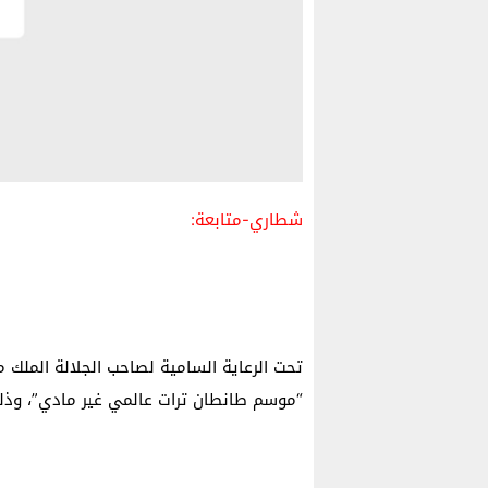
شطاري-متابعة:
“موسم طانطان ترات عالمي غير مادي”، وذلك خلال الفترة