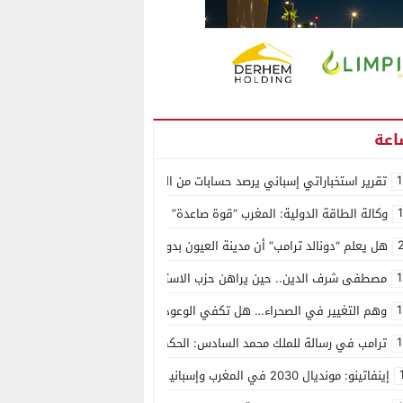
1
تقرير استخباراتي إسباني يرصد حسابات من الجزائر وأرقاما بـ”213+” ضمن حملة رقمية منظمة حرّضت على اقتحام سبتة
وكالة الطاقة الدولية: المغرب “قوة صاعدة” في سوق المعادن الاستراتيجية ال
هل يعلم “دونالد ترامب” أن مدينة العيون بدون ماء؟
1
مصطفى شرف الدين.. حين يراهن حزب الاستقلال على الكفاءة ويمنح الشباب ف
1
وهم التغيير في الصحراء… هل تكفي الوعود الفارغة لصناعة الواقع؟
1
ترامب في رسالة للملك محمد السادس: الحكم الذاتي هو الأساس الوحيد لحل ق
إينفاتينو: مونديال 2030 في المغرب وإسبانيا والبرتغال سيكون “الأجمل في التاريخ”