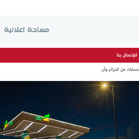
للإتصال بنا
ات من الجزائر وأرقاما بـ”21_