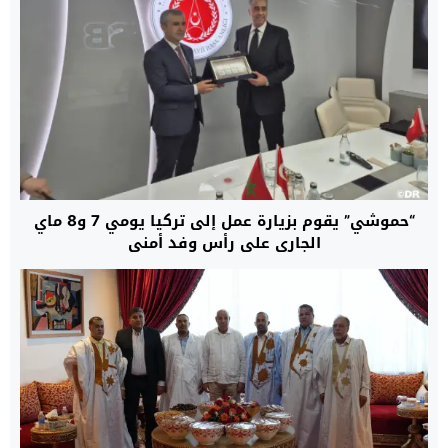
“حموشي” يقوم بزيارة عمل إلى تركيا يومي 7 و8 ماي
الجاري على رأس وفد أمني