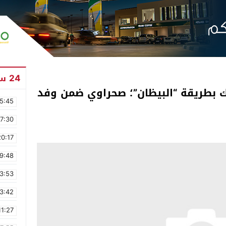
24 ساعة
ملك بطريقة “البيظان”؛ صحراوي ضمن وفد
5:45
17:30
20:17
9:48
3:53
3:42
11:27