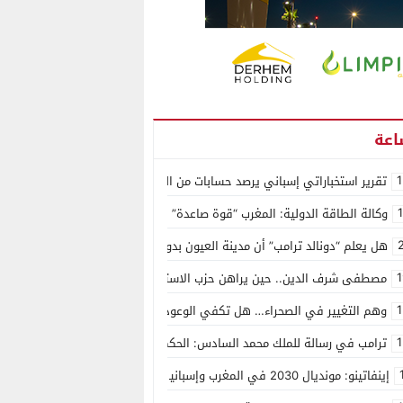
1
تقرير استخباراتي إسباني يرصد حسابات من الجزائر وأرقاما بـ”213+” ضمن حملة رقمية منظمة حرّضت على اقتحام سبتة
وكالة الطاقة الدولية: المغرب “قوة صاعدة” في سوق المعادن الاستراتيجية ال
هل يعلم “دونالد ترامب” أن مدينة العيون بدون ماء؟
1
مصطفى شرف الدين.. حين يراهن حزب الاستقلال على الكفاءة ويمنح الشباب ف
1
وهم التغيير في الصحراء… هل تكفي الوعود الفارغة لصناعة الواقع؟
1
ترامب في رسالة للملك محمد السادس: الحكم الذاتي هو الأساس الوحيد لحل ق
إينفاتينو: مونديال 2030 في المغرب وإسبانيا والبرتغال سيكون “الأجمل في التاريخ”