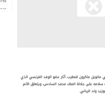
17:55
2:21
2:09
16:15
0:49
1:09
17:20
6:58
 مانويل ماكرون للمغرب، أثار عضو الوفد الفرنسي الذي
سلامه على جلالة الملك محمد السادس، ويتعلق الأمر
يد ولد الرباني.