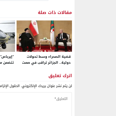
مقالات ذات صلة
قضية الصحراء وسط تحولات
“إيرباص”:
دولية.. الجزائر تراقب في صمت
تتضمن مك
سقوط “حلفائها” وسط
وسنعزز ح
استعدادات أمريكية لضرب إيران
بمشاريع 
اترك تعليق
المروحيا
لن يتم نشر عنوان بريدك الإلكتروني.
الحقول الإلزام