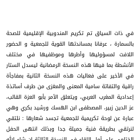
في ذات السياق تم تكريم المندوبية الإقليمية للصحة
بالسمارة ، عرفانا بمساندتها القوية للجمعية و الحضور
اللافت لمسؤوليها وأطرها وموظفيها في مختلف
الأنشطة بما فيها هذه النسخة الرمضانية ليسدل الستار
في الأخير على فعاليات هذه النسخة الثانية بمفاجأة
راقية والتفاتة سامية المعنى والمغزى من طرف أساتذة
إعدادية المغرب العربي، ويتعلق الأمر بأبو العزة القالب،
عز الدين زبير، المصطفى ابن الهسك ورشيد بكري وهي
عبارة عن لوحة تكريمية للجمعية تجسد شعارها : نلتقي
لنرتقي بطريقة فنية جميلة جدا وبذلك انتهى الحفل
الختامي على أمل اللقاء في النسخة الثالثة إن شاء الله