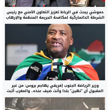
حموشي يبحث في الرباط تعزيز التعاون الأمني مع رئيس
الشرطة الدانماركية لمكافحة الجريمة المنظمة والإرهاب
وزير الرياضة الجنوب إفريقي يهاجم بروس: من غير
المقبول أن “تهين” بلدا وأنت ضيف عنده.. والمغرب أثبت
للعالم قدرة إفريقيا على احتضان تظاهرات كبرى