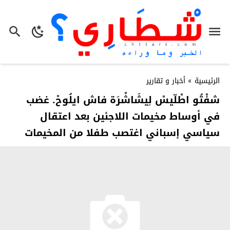
الرئيسية
»
أخبار و تقارير
شفْتُو اطْلّيسْ لِيشَاشْرَة فاش ايلُوحْ. غضب
في أوساط مخيمات اللاجئين بعد اعتقال
سياسي إسباني اغتصب طفلا من المخيمات