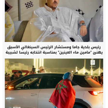
رئيس بلدية جاما ومستشار الرئيس السينغالي الأسبق
يهنئ “مامين ماء العينين” بمناسبة انتخابه رئيسا لشبيبة
حزب الغزالة