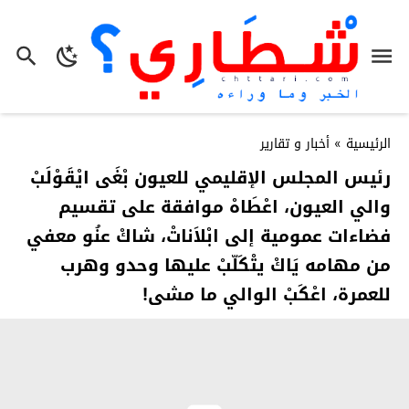
الرئيسية
»
أخبار و تقارير
رئيس المجلس الإقليمي للعيون بْغَى ايْقَوْلَبْ
والي العيون، اعْطَاهْ موافقة على تقسيم
فضاءات عمومية إلى ابْلاَناتْ، شاكْ عنُو معفي
من مهامه يَاكْ يتْكَلّبْ عليها وحدو وهرب
للعمرة، اعْكَبْ الوالي ما مشى!