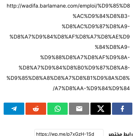
http://wadifa.barlamane.com/emploi/%D9%85%D8
%AC%D9%84%D8%B3-
%D8%AC%D9%87%D8%A9-
%D8%A7%D9%84%D8%AF%D8%A7%D8%AE%D9
%84%D8%A9-
%D9%88%D8%A7%D8%AF%D9%8A-
%D8%A7%D9%84%D8%B0%D9%87%D8%A8-
%D9%85%D8%A8%D8%A7%D8%B1%D9%8A%D8%
A7%D8%AA-%D9%84%D9%84/
رابط مختصر