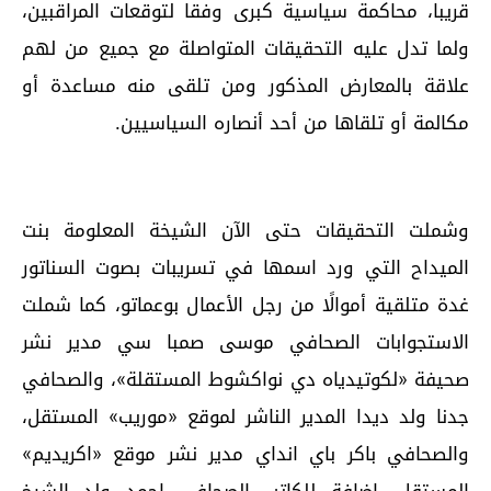
قريبا، محاكمة سياسية كبرى وفقا لتوقعات المراقبين،
ولما تدل عليه التحقيقات المتواصلة مع جميع من لهم
علاقة بالمعارض المذكور ومن تلقى منه مساعدة أو
مكالمة أو تلقاها من أحد أنصاره السياسيين.
وشملت التحقيقات حتى الآن الشيخة المعلومة بنت
الميداح التي ورد اسمها في تسريبات بصوت السناتور
غدة متلقية أموالًا من رجل الأعمال بوعماتو، كما شملت
الاستجوابات الصحافي موسى صمبا سي مدير نشر
صحيفة «لكوتيدياه دي نواكشوط المستقلة»، والصحافي
جدنا ولد ديدا المدير الناشر لموقع «موريب» المستقل،
والصحافي باكر باي انداي مدير نشر موقع «اكريديم»
المستقل، إضافة للكاتب الصحافي احمد ولد الشيخ