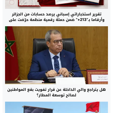
تقرير استخباراتي إسباني يرصد حسابات من الجزائر
وأرقاما بـ”213+” ضمن حملة رقمية منظمة حرّضت على
اقتحام سبتة
هل يتراجع والي الداخلة عن قرار تفويت بقع المواطنين
لصالح توسعة المطار؟