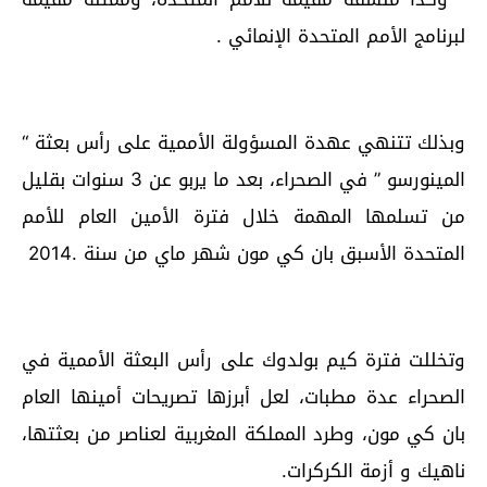
ﻟﺒﺮﻧﺎﻣﺞ ﺍﻷﻣﻢ ﺍﻟﻤﺘﺤﺪﺓ ﺍﻹﻧﻤﺎﺋﻲ .
ﻭﺑﺬﻟﻚ ﺗﺘﻨﻬﻲ ﻋﻬﺪﺓ ﺍﻟﻤﺴﺆﻭﻟﺔ ﺍﻷﻣﻤﻴﺔ ﻋﻠﻰ ﺭﺃﺱ ﺑﻌﺜﺔ “
ﺍﻟﻤﻴﻨﻮﺭﺳﻮ ” ﻓﻲ ﺍﻟﺼﺤﺮﺍﺀ، ﺑﻌﺪ ﻣﺎ ﻳﺮﺑﻮ ﻋﻦ 3 ﺳﻨﻮﺍﺕ ﺑﻘﻠﻴﻞ
ﻣﻦ ﺗﺴﻠﻤﻬﺎ ﺍﻟﻤﻬﻤﺔ ﺧﻼﻝ ﻓﺘﺮﺓ ﺍﻷﻣﻴﻦ ﺍﻟﻌﺎﻡ ﻟﻸﻣﻢ
ﺍﻟﻤﺘﺤﺪﺓ ﺍﻷﺳﺒﻖ ﺑﺎﻥ ﻛﻲ ﻣﻮﻥ ﺷﻬﺮ ﻣﺎﻱ ﻣﻦ ﺳﻨﺔ .2014
ﻭﺗﺨﻠﻠﺖ ﻓﺘﺮﺓ ﻛﻴﻢ ﺑﻮﻟﺪﻭﻙ ﻋﻠﻰ ﺭﺃﺱ ﺍﻟﺒﻌﺜﺔ ﺍﻷﻣﻤﻴﺔ ﻓﻲ
ﺍﻟﺼﺤﺮﺍﺀ ﻋﺪﺓ ﻣﻄﺒﺎﺕ، ﻟﻌﻞ ﺃﺑﺮﺯﻫﺎ ﺗﺼﺮﻳﺤﺎﺕ ﺃﻣﻴﻨﻬﺎ ﺍﻟﻌﺎﻡ
ﺑﺎﻥ ﻛﻲ ﻣﻮﻥ، ﻭﻃﺮﺩ ﺍﻟﻤﻤﻠﻜﺔ ﺍﻟﻤﻐﺮﺑﻴﺔ ﻟﻌﻨﺎﺻﺮ ﻣﻦ ﺑﻌﺜﺘﻬﺎ،
ناهيك و أزمة الكركرات.