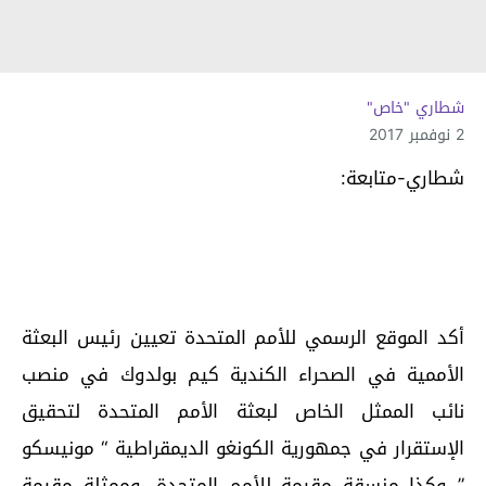
شطاري "خاص"
2 نوفمبر 2017
شطاري-متابعة:
ﺃﻛﺪ ﺍﻟﻤﻮﻗﻊ ﺍﻟﺮﺳﻤﻲ ﻟﻸﻣﻢ ﺍﻟﻤﺘﺤﺪﺓ ﺗﻌﻴﻴﻦ ﺭﺋﻴﺲ ﺍﻟﺒﻌﺜﺔ
ﺍﻷﻣﻤﻴﺔ ﻓﻲ ﺍﻟﺼﺤﺮﺍﺀ ﺍﻟﻜﻨﺪﻳﺔ ﻛﻴﻢ ﺑﻮﻟﺪﻭﻙ ﻓﻲ ﻣﻨﺼﺐ
ﻧﺎﺋﺐ ﺍﻟﻤﻤﺜﻞ ﺍﻟﺨﺎﺹ ﻟﺒﻌﺜﺔ ﺍﻷﻣﻢ ﺍﻟﻤﺘﺤﺪﺓ ﻟﺘﺤﻘﻴﻖ
ﺍﻹﺳﺘﻘﺮﺍﺭ ﻓﻲ ﺟﻤﻬﻮﺭﻳﺔ ﺍﻟﻜﻮﻧﻐﻮ ﺍﻟﺪﻳﻤﻘﺮﺍﻃﻴﺔ “ ﻣﻮﻧﻴﺴﻜﻮ
” ﻭﻛﺬﺍ ﻣﻨﺴﻘﺔ ﻣﻘﻴﻤﺔ ﻟﻸﻣﻢ ﺍﻟﻤﺘﺤﺪﺓ، ﻭﻣﻤﺜﻠﺔ ﻣﻘﻴﻤﺔ