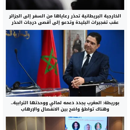
الخارجية البريطانية تحذر رعاياها من السفر إلى الجزائر
عقب تفجيرات البليدة وتدعو إلى أقصى درجات الحذر
بوريطة: المغرب يجدد دعمه لمالي ووحدتها الترابية..
وهناك تواطؤ واضح بين الانفصال والإرهاب