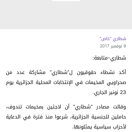
شطاري "خاص"
9 نوفمبر 2017
شطاري-متابعة:
أكد نشطاء حقوقيون ل”شطاري” مشاركة عدد من
صحراويي المخيمات في الإنتخابات المحلية الجزائرية يوم
23 نونبر الجاري.
وقالت مصادر “شطاري” أن لاجئين بمخيمات تندوف،
حاملين للجنسية الجزائرية، شرعوا منذ فترة في الدعاية
لأحزاب سياسية يمثلونها.