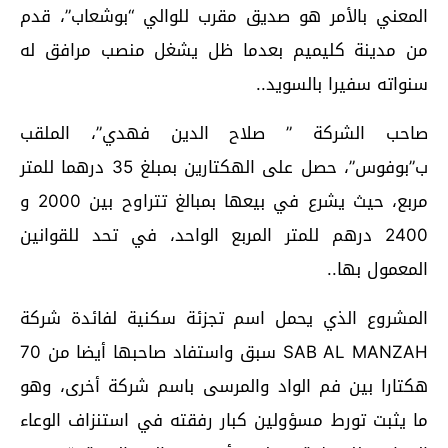
المعني بالأمر هو صديق مقرب للوالي “بوشعاب”، قدم
من مدينة كليميم بعدما ظل يشغل منصب مرافق له
سنواته سفيرا بالسويد..
صاحب الشركة ” صلاح الدين فهدي”، الملقب
ب”بوفوس”، حصل على الهكتارين بمبلغ 35 درهما للمتر
مربع، حيث يشرع في بيعها بمبالغ تتراوح بين 2000 و
2400 درهم للمتر المربع الواحد، في تحد للقوانين
المعمول بها..
المشروع الذي يحمل اسم تجزئة سكنية لفائدة شركة
SAB AL MANZAH سبق واستفاد صاحبها أيضا من 70
هكتارا بين فم الواد والمرسى باسم شركة أخرى، وهو
ما يثبت تورط مسؤولين كبار رفقته في استنزاف الوعاء