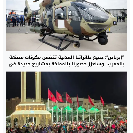
“إيرباص”: جميع طائراتنا المدنية تتضمن مكونات مصنعة
بالمغرب.. وسنعزز حضورنا بالمملكة بمشاريع جديدة في
مجال المروحيات