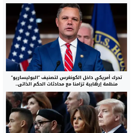
تحرك أمريكي داخل الكونغرس لتصنيف “البوليساريو”
منظمة إرهابية تزامنا مع محادثات الحكم الذاتي..