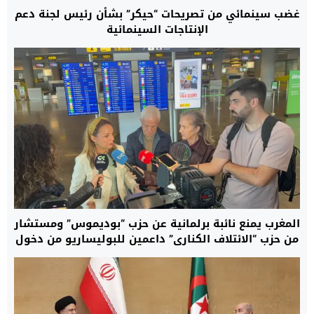
غضب سينمائي من تصريحات “حيكر” بشأن رئيس لجنة دعم
الإنتاجات السينمائية
المغرب يمنع نائبة برلمانية عن حزب “بوديموس” ومستشار
من حزب “الائتلاف الكناري” داعمين للبوليساريو من دخول
العيون.. ومصدر: هؤلاء لا يحترمون القانون