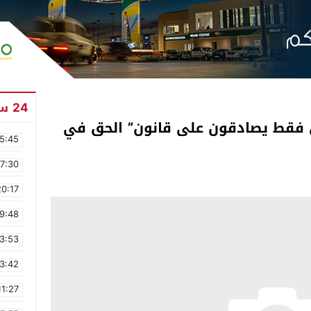
24 ساعة
 6 مستشارين فقط يصادقون على قانون” الحق في
5:45
17:30
20:17
9:48
3:53
3:42
11:27