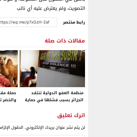
التصويت، ولم يعترض عليه أي نائب
رابط مختصر
مقالات ذات صلة
منظمة العفو الدولية تنتقد
حملة مقا
الجزائر بسبب فشلها في حماية
والخضر ت
النساء ضحايا العنف وعدم
الغلاء
الالتزام بتعهدات أطلقتها منذ
اترك تعليق
22 سنة
لن يتم نشر عنوان بريدك الإلكتروني.
الحقول الإلزام