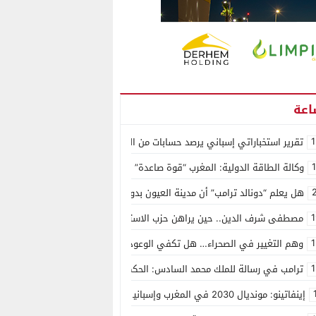
1
تقرير استخباراتي إسباني يرصد حسابات من الجزائر وأرقاما بـ”213+” ضمن حملة رقمية منظمة حرّضت على اقتحام سبتة
وكالة الطاقة الدولية: المغرب “قوة صاعدة” في سوق المعادن الاستراتيجية ال
هل يعلم “دونالد ترامب” أن مدينة العيون بدون ماء؟
1
مصطفى شرف الدين.. حين يراهن حزب الاستقلال على الكفاءة ويمنح الشباب ف
1
وهم التغيير في الصحراء… هل تكفي الوعود الفارغة لصناعة الواقع؟
1
ترامب في رسالة للملك محمد السادس: الحكم الذاتي هو الأساس الوحيد لحل ق
إينفاتينو: مونديال 2030 في المغرب وإسبانيا والبرتغال سيكون “الأجمل في التاريخ”