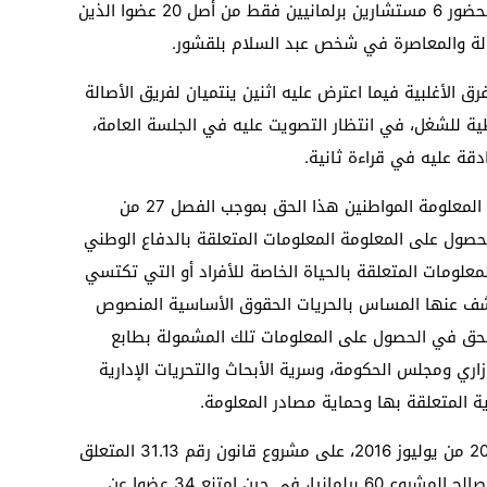
وتم التصويت على مشروع القانون المذكور بحضور 6 مستشارين برلمانيين فقط من أصل 20 عضوا الذين
الة والمعاصرة في شخص عبد السلام بلقشور.
مانيين ينتمون لفرق الأغلبية فيما اعترض عليه اثنين ينتميان لفريق الأصالة
ية للشغل، في انتظار التصويت عليه في الجلسة العامة،
قة عليه في قراءة ثانية.
ويمنح مشروع قانون الحق في الحصول على المعلومة المواطنين هذا الحق بموجب الفصل 27 من
صول على المعلومة المعلومات المتعلقة بالدفاع الوطني
معلومات المتعلقة بالحياة الخاصة للأفراد أو التي تكتسي
ف عنها المساس بالحريات الحقوق الأساسية المنصوص
لحق في الحصول على المعلومات تلك المشمولة بطابع
اري ومجلس الحكومة، وسرية الأبحاث والتحريات الإدارية
ة المتعلقة بها وحماية مصادر المعلومة.
يذكر أن مجلس النواب، صادق بالأغلبية في 20 من يوليوز 2016، على مشروع قانون رقم 31.13 المتعلق
بالحق في الحصول على المعلومة. و صوت لصالح المشروع 60 برلمانيا، في حين امتنع 34 عضوا عن