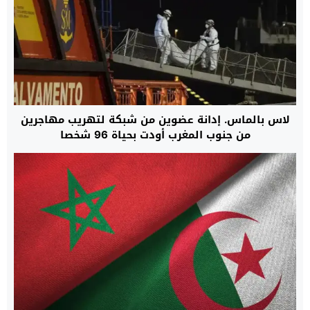
لاس بالماس. إدانة عضوين من شبكة لتهريب مهاجرين
من جنوب المغرب أودت بحياة 96 شخصا