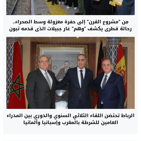
مِن “مشروع القرن” إلى حفرة معزولة وسط الصحراء..
رحالة قطري يكشف “وهم” غار جبيلات الذي قدمه تبون
وشنقريحة للجزائريين كـ”ثورة اقتصادية”
الرباط تحتضن اللقاء الثلاثي السنوي والدوري بين المدراء
العامين للشرطة بالمغرب وإسبانيا وألمانيا