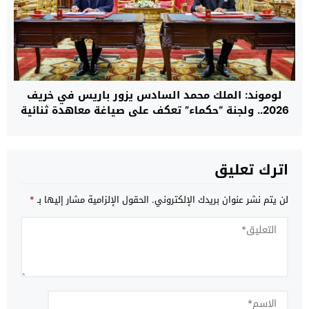
لوموند: الملك محمد السادس يزور باريس في خريف
2026.. ولجنة “حكماء” تعكف على صياغة معاهدة ثنائية
جديدة بين المغرب وفرنسا
اترك تعليق
لن يتم نشر عنوان بريدك الإلكتروني.
الحقول الإلزامية مشار إليها بـ
*