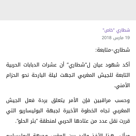
شطاري "خاص"
19 مارس 2018
شطاري-متابعة:
أكد شهود عيان ل”شطاري” أن عشرات الدبابات الحربية
التابعة للجيش المغربي اتجهت ليلة البارحة نحو الحزام
الأمني.
وحسب مراقبين فإن الأمر يتعلق بردة فعل الجيش
المغربي تجاه الخطوة الأخيرة لجبهة البوليساريو التي
قررت نقل عدد من عتادها الحربي لمنطقة “بئر الحلو”.
ويأتي هذا الأخذ والرد بين المغرب وجبهة البوليساريو