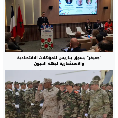
“جعيفر” يسوق بباريس للمؤهلات الاقتصادية
والاستثمارية لجهة العيون