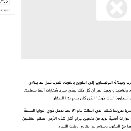
17:55
2:21
2:09
16:15
0:49
1:09
17:20
6:58
غرب وجبهة البوليساريو إلى التلويح بالعودة للحرب كحل قد ينهي
 وتهديد و وعيد؛ غير أن كل ذلك يبقى مجرد شعارات ألفنا سماعها
 أسطورة “جاك خوخا” التي كان ينوم بها الصغار..
لكن ماذا إذا تحول الأمر إلى حقيقة، وشهدنا فعلا حربا ضروسا كتلك التي انتهت عام 91 بعد تدخل ذوي النوايا الحسنة
 قرارات أممية تزيد من تعميق جراح أهل هذه الأرض، فظلوا معلقين
دا مع المغرب ومنهم من يعاني ويلات اللجوء..