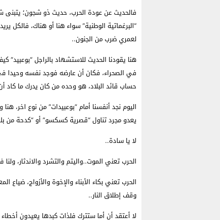
فالحديث عن عودة الحرب، حديث ذو شجون؛ يتبنى شع
“البرغماتية الوطنية” سواء هنا أو هناك، فالكل يري
لعمري ضرب من الجنون..
هنا يقودنا الحديث للاستشهاد بالراجل “بوعبيد” كيف
في الصحراء، فكان أن عارضه فوجد نفسه وحيدا في
حساب قائد البلاد، هو وحده من كان يدرك ما كاد أن
اليوم نجد أنفسنا أمام “بوعبيدات” من نوع اخر، هنا و
يعدو مجرد تناول “قصرية كسكسو” أو “كدحة من بلغ
لا يا سادة..
الحرب تعني الموت..واليتم والتشرد والاندثار، ولنا ف
الحرب تعني بكاء الأبناء والإخوة والأزواج، ضياع ال
وقف إطلاق النار..
لا أعتقد أن أما ستترك فلذات كبدها يعيدون أخطاء 