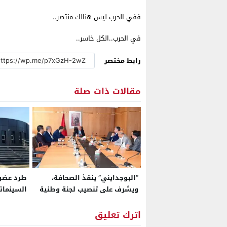
ففي الحرب ليس هنالك منتصر..
في الحرب..الكل خاسر..
رابط مختصر
مقالات ذات صلة
“البوجدايني” ينقذ الصحافة،
طرد عضوة
ويشرف على تنصيب لجنة وطنية
السينمائ
مؤقتة
بسبب شب
اترك تعليق