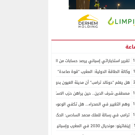
1
تقرير استخباراتي إسباني يرصد حسابات من الجزائر وأرقاما بـ”213+” ضمن حملة رقمية منظمة حرّضت على اقتحام سبتة
وكالة الطاقة الدولية: المغرب “قوة صاعدة” في سوق المعادن الاستراتيجية ال
هل يعلم “دونالد ترامب” أن مدينة العيون بدون ماء؟
1
مصطفى شرف الدين.. حين يراهن حزب الاستقلال على الكفاءة ويمنح الشباب ف
1
وهم التغيير في الصحراء… هل تكفي الوعود الفارغة لصناعة الواقع؟
1
ترامب في رسالة للملك محمد السادس: الحكم الذاتي هو الأساس الوحيد لحل ق
إينفاتينو: مونديال 2030 في المغرب وإسبانيا والبرتغال سيكون “الأجمل في التاريخ”