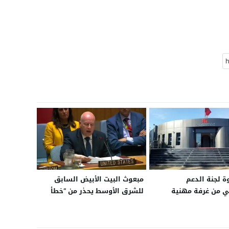
 لجنة الدعم
مبعوث البيت الأبيض السابق
ي من غرفة مهنية
للشرق الأوسط يحذر من “خطأ
هات مالية
استراتيجي” في تجاهل دعم
إيران للبوليساريو لتحويلها إلى
ذراع عسكري يهدد استقرار