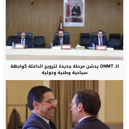
الـ ONMT يدشن مرحلة جديدة لترويج الداخلة كواجهة
سياحية وطنية ودولية