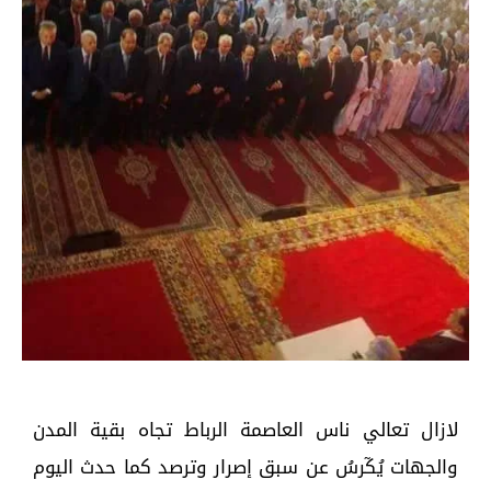
لازال تعالي ناس العاصمة الرباط تجاه بقية المدن
والجهات يُكٓرسُ عن سبق إصرار وترصد كما حدث اليوم