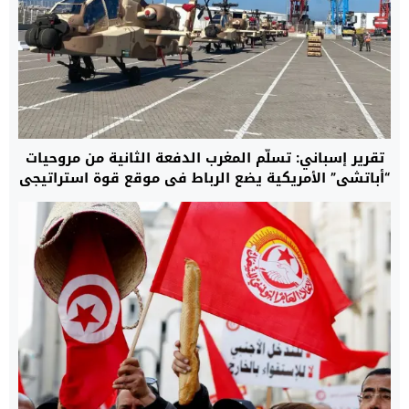
تقرير إسباني: تسلُّم المغرب الدفعة الثانية من مروحيات
“أباتشي” الأمريكية يضع الرباط في موقع قوة استراتيجي
ويقرب قواته من معايير جيوش حلف “الناتو”