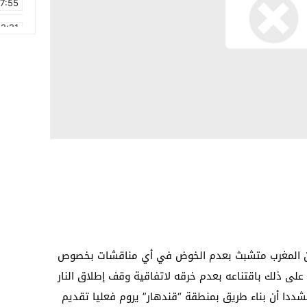
17:55
2:21
2:09
16:15
0:49
1:09
17:20
6:58
 أن المغرب متشبث بعدم الخوض في أي مناقشات بخصوص
على ذلك باقتناعه بعدم خرقه لاتفاقية وقف إطلاق النار
عة مع جبهة البوليساريو سنة 1991، مشددا أن بناء طريق بمنطقة “قندهار” يروم فعليا تقديم