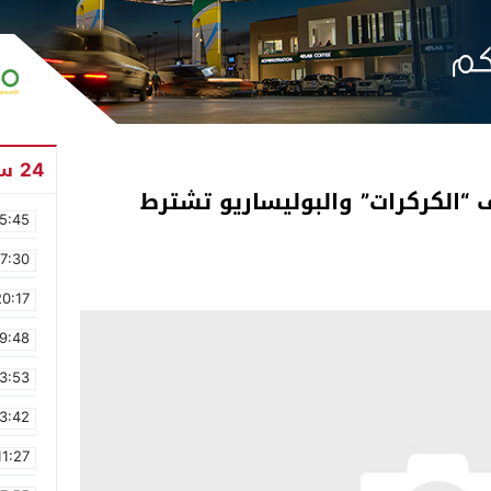
24 ساعة
الكركرات” والبوليساريو تشترط
5:45
17:30
20:17
9:48
3:53
3:42
11:27