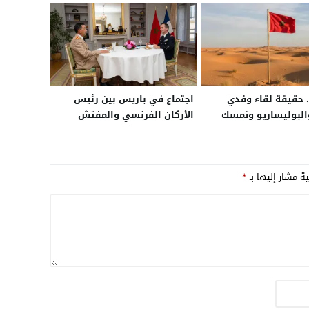
حقيقة لقاء وفدي
اجتماع في باريس بين رئيس
البوليساريو وتمسك
الأركان الفرنسي والمفتش
يار الحكم الذاتي في
العام للجيش المغربي
راء
ية مشار إليها بـ
*