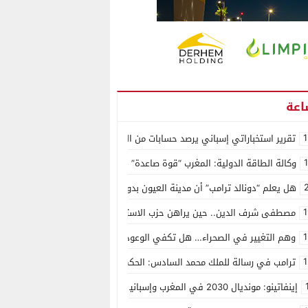
1
تقرير استخباراتي إسباني يرصد حسابات من الجزائر وأرقاما بـ”213+” ضمن حملة رقمية منظمة حرّضت على اقتحام سبتة
وكالة الطاقة الدولية: المغرب “قوة صاعدة” في سوق المعادن الاستراتيجية ال
هل يعلم “دونالد ترامب” أن مدينة العيون بدون ماء؟
1
مصطفى شرف الدين.. حين يراهن حزب الاستقلال على الكفاءة ويمنح الشباب ف
1
وهم التغيير في الصحراء… هل تكفي الوعود الفارغة لصناعة الواقع؟
1
ترامب في رسالة للملك محمد السادس: الحكم الذاتي هو الأساس الوحيد لحل ق
إينفاتينو: مونديال 2030 في المغرب وإسبانيا والبرتغال سيكون “الأجمل في التاريخ”