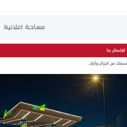
للإتصال بنا
ت من الجزائر وأرقاما بـ”213 _