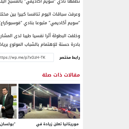
نظمها نادي “سويم أكاديمي” بالمسبح البلد
وعرفت سباقات اليوم تنافسا كبيرا بين مختل
“سويم أكاديمي” متبوعا بنادي “فوسبوكراع”،
وخلفت البطولة أثرا نفسيا طيبا لدى المشارك
بادرة حسنة للإهتمام بالشباب المولوع برياض
رابط مختصر
مقالات ذات صلة
موريتانيا تعلن زيادة في
“بولسان” 