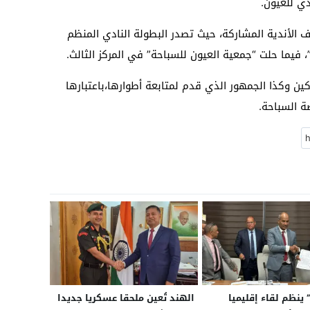
ي للعيون.
ف الأندية المشاركة، حيث تصدر البطولة النادي المنظم
 فيما حلت “جمعية العيون للسباحة” في المركز الثالث.
ين وكذا الجمهور الذي قدم لمتابعة أطوارها،باعتبارها
ة السباحة.
ينظم لقاء إقليميا
الهند تُعين ملحقا عسكريا جديدا