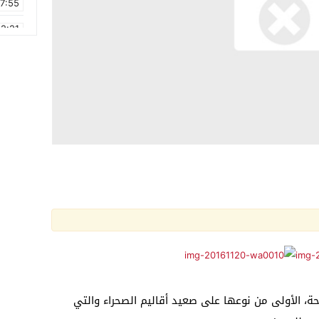
17:55
2:21
2:09
16:15
0:49
1:09
17:20
6:58
احة، الأولى من نوعها على صعيد أقاليم الصحراء والتي