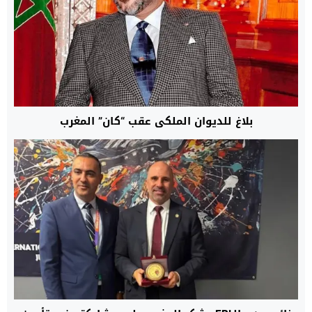
بلاغ للديوان الملكي عقب “كان” المغرب