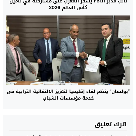
نائب مدير الـFBI يشكر المغرب على مشاركته في تأمين
كأس العالم 2026
“بولسان” ينظم لقاء إقليميا لتعزيز الالتقائية الترابية في
خدمة مؤسسات الشباب
اترك تعليق