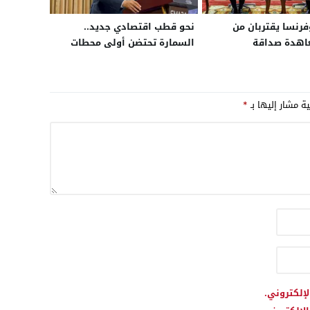
فرنسا يقتربان من
نحو قطب اقتصادي جديد..
عاهدة صداقة
السمارة تحتضن أولى محطات
استراتيجية في أفق 2026
الترويج للاستثمار بالإقليم
راكة محصنة من
 السياسية
ية مشار إليها بـ
*
لإلكتروني.