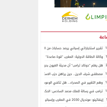
1
تقرير استخباراتي إسباني يرصد حسابات من الجزائر وأرقاما بـ”213+” ضمن حملة رقمية منظمة حرّضت على اقتحام سبتة
وكالة الطاقة الدولية: المغرب “قوة صاعدة” في سوق المعادن الاستراتيجية ال
هل يعلم “دونالد ترامب” أن مدينة العيون بدون ماء؟
1
مصطفى شرف الدين.. حين يراهن حزب الاستقلال على الكفاءة ويمنح الشباب ف
1
وهم التغيير في الصحراء… هل تكفي الوعود الفارغة لصناعة الواقع؟
1
ترامب في رسالة للملك محمد السادس: الحكم الذاتي هو الأساس الوحيد لحل ق
إينفاتينو: مونديال 2030 في المغرب وإسبانيا والبرتغال سيكون “الأجمل في التاريخ”