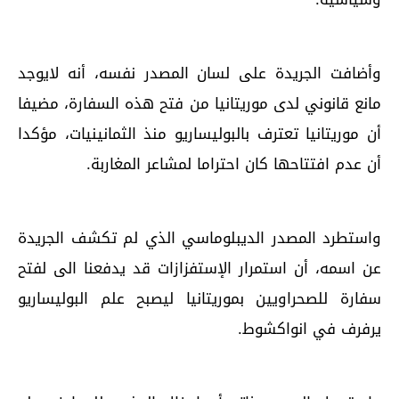
وأضافت الجريدة على لسان المصدر نفسه، أنه لايوجد
مانع قانوني لدى موريتانيا من فتح هذه السفارة، مضيفا
أن موريتانيا تعترف بالبوليساريو منذ الثمانينيات، مؤكدا
أن عدم افتتاحها كان احتراما لمشاعر المغاربة.
واستطرد المصدر الديبلوماسي الذي لم تكشف الجريدة
عن اسمه، أن استمرار الإستفزازات قد يدفعنا الى لفتح
سفارة للصحراويين بموريتانيا ليصبح علم البوليساريو
يرفرف في انواكشوط.