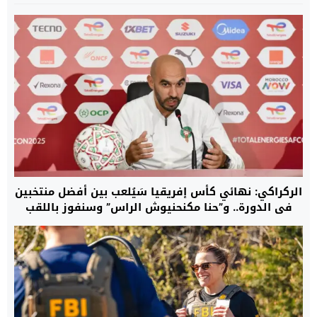
الركراكي: نهائي كأس إفريقيا سَيُلعب بين أفضل منتخبين
في الدورة.. و”حنا مكنحنيوش الراس” وسنفوز باللقب