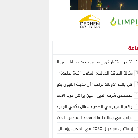
1
تقرير استخباراتي إسباني يرصد حسابات من الجزائر وأرقاما بـ”213+” ضمن حملة رقمية منظمة حرّضت على اقتحام سبتة
وكالة الطاقة الدولية: المغرب “قوة صاعدة” في سوق المعادن الاستراتيجية ال
هل يعلم “دونالد ترامب” أن مدينة العيون بدون ماء؟
1
مصطفى شرف الدين.. حين يراهن حزب الاستقلال على الكفاءة ويمنح الشباب ف
1
وهم التغيير في الصحراء… هل تكفي الوعود الفارغة لصناعة الواقع؟
1
ترامب في رسالة للملك محمد السادس: الحكم الذاتي هو الأساس الوحيد لحل ق
إينفاتينو: مونديال 2030 في المغرب وإسبانيا والبرتغال سيكون “الأجمل في التاريخ”