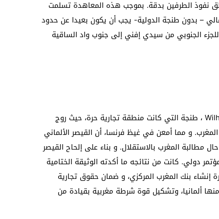
طق نفوذ الطرفين بدقة. بموجب هذه المعاهدة تسلمت
الي – بدون طنجة الدولية- يجب أن يكون بعيدا عن حدود
ي للجزء الجنوبي من سيدي إفني إلى جنوب واد الساقية
في مارس 1905، زار القيصر الألماني Wilhelm II ، طنجة التي كانت منطقة تجارية حرة، حيث روج
 المغرب. و مما أمعن في غيظ فرنسا، أن القيصر الألماني
ل مطالبة المغرب بالاستقلال. و بناء على إلحاح القيصر
 لعقد مؤتمر دولي. كانت من نتائجه ما أكدته الوثيقة الختامية
يرة الخضراء (7 أبريل 1906) بضرورة إنشاء بنك المغرب المركزي، و ضمان حقوق تجارية
منها ألمانيا، وتشكيل قوة شرطة مغربية بقيادة من