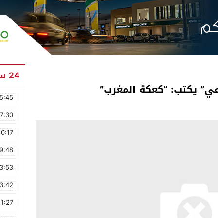
24 ساعة
ي” يكتب: “كعكة المغرب”
5:45
17:30
20:17
9:48
3:53
3:42
11:27