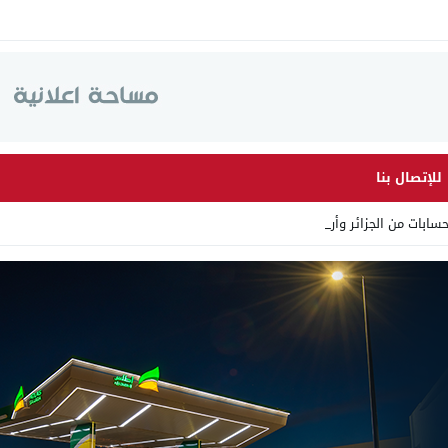
للإتصال بنا
ات من الجزائر وأرقاما بـ”21_