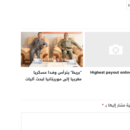
“بريظ” يترأس وفدا عسكريا
Highest payout onlin
مغربيا إلى موريتانيا لبحث آليات
التعاون الثنائي
ية مشار إليها بـ
*