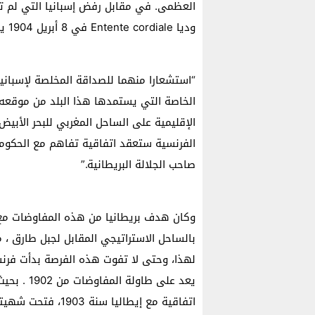
العظمى. في مقابل رفض إسبانيا التي لم تظه
وديا Entente cordiale في 8 أبريل 1904 ينص في مادته الثامنة على مايلي:
“استشعارا منهما للصداقة المخلصة لإسبانيا، 
الخاصة التي يستمدها هذا البلد من موقعه
الإقليمية على الساحل المغربي للبحر الأبيض
الفرنسية ستعقد اتفاقية تفاهم مع الحكومة
صاحب الجلالة البريطانية.”
وكان هدف بريطانيا من هذه المفاوضات مع 
بالساحل الاستراتيجي المقابل لجبل طارق ، م
لهذا، وحتى لا تفوت هذه الفرصة بدأت فرنس
يعد على طا