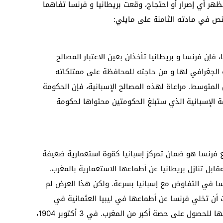
ر أي إصرار أو احتجاج، وقعت بريطانيا و فرنسا تفاهما
فإن فرنسا و بريطانيا تأخذان بعين الاعتبار المصالح
 الجغرافي لها و من حاجته للمحافظة على ممتلكاته
 المتوسط. مراعاة لهذه المصالح الإسبانية، فإن الحكومة
 الإسبانية الذي ستبلغ الحكومتين محتواها لحكومة
فرنسا هو ضمان تمركز إسبانيا كقوة استعمارية ضعيفة
قابل تنازل بريطانيا عن أطماعها الاستعمارية بالمغرب.
ا في التفاوض مع إسبانيا بسرعة. ولكن هذا العرض لم
ولة المفاوضات من 1902 . بحيث أن تخلي فرنسا عن أطماعها في ليبيا العثمانية في
اتفاقية مع إيطاليا سنة 1903، فتحت شهيتها للحصول على حصة أكبر من المغرب. في 3 أكتوبر 1904،