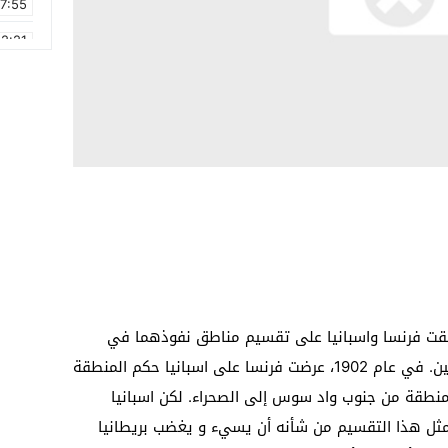
17:55
2:21
2:09
16:15
0:49
1:09
17:20
6:58
قية مؤرخة في 27 يونيو 1900، وافقت فرنسا واسبانيا على تقسيم مناطق نفوذهما في
المغرب، لكن الاتفاقية لم تحدد حدود الطرفين. في عام 1902، عرضت فرنسا على اسبانيا حكم المنطقة
منطقة من جنوب واد سوس إلى الصحراء. لكن اسبانيا
ثل هذا التقسيم من شأنه أن يسيء و يغضب بريطانيا